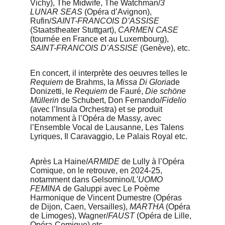
Vichy), The Midwife, The Watchman/
3 
LUNAR SEAS
 (Opéra d’Avignon), 
Rufin/
SAINT-FRANCOIS
D’ASSISE
(Staatstheater Stuttgart), 
CARMEN CASE
(tournée en France et au Luxembourg), 
SAINT-FRANCOIS D’ASSISE
 (Genève), etc.
En concert, il interprète des oeuvres telles le 
Requiem
 de Brahms, la 
Missa Di Gloria
de 
Donizetti, le 
Requiem
 de Fauré, 
Die schöne 
Müllerin
 de Schubert, Don Fernando/
Fidelio
(avec l’Insula Orchestra) et se produit 
notamment à l’Opéra de Massy, avec 
l’Ensemble Vocal de Lausanne, Les Talens 
Lyriques, Il Caravaggio, Le Palais Royal etc.
Après La Haine/
ARMIDE 
de Lully à l’Opéra 
Comique, on le retrouve, en 2024-25, 
notamment dans Gelsomino/
L’UOMO 
FEMINA
 de Galuppi avec Le Poème 
Harmonique de Vincent Dumestre (Opéras 
de Dijon, Caen, Versailles), 
MARTHA 
(Opéra 
de Limoges), Wagner/
FAUST 
(Opéra de Lille, 
Opéra-Comique) etc...