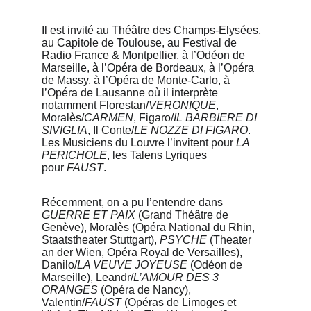
Il est invité au Théâtre des Champs-Elysées, 
au Capitole de Toulouse, au Festival de 
Radio France & Montpellier, à l’Odéon de 
Marseille, à l’Opéra de Bordeaux, à l’Opéra 
de Massy, à l’Opéra de Monte-Carlo, à 
l’Opéra de Lausanne où il interprète 
notamment Florestan/
VERONIQUE
, 
Moralès/
CARMEN
, Figaro/
IL BARBIERE DI 
SIVIGLIA
, Il Conte/
LE NOZZE DI FIGARO
. 
Les Musiciens du Louvre l’invitent pour 
LA 
PERICHOLE
, les Talens Lyriques
pour 
FAUST
.
Récemment, on a pu l’entendre dans 
GUERRE ET PAIX
 (Grand Théâtre de 
Genève), Moralès (Opéra National du Rhin, 
Staatstheater Stuttgart), 
PSYCHE 
(Theater 
an der Wien, Opéra Royal de Versailles), 
Danilo/
LA VEUVE JOYEUSE
 (Odéon de 
Marseille), Leandr/
L’AMOUR DES 3 
ORANGES
 (Opéra de Nancy), 
Valentin/
FAUST 
(Opéras de Limoges et 